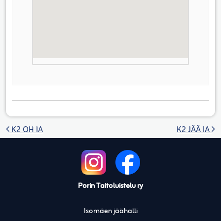
Artikkelien selaus
K2 OH IA
K2 JÄÄ IA
Porin Taitoluistelu ry
Isomäen jäähalli