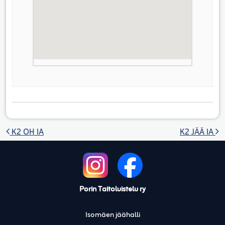
Artikkelien selaus
K2 OH IA
K2 JÄÄ IA
Porin Taitoluistelu ry
Isomäen jäähalli