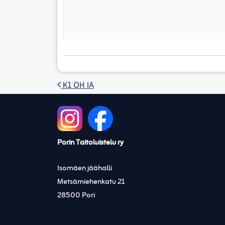
Artikkelien selaus
K1 OH IA
Porin Taitoluistelu ry
Isomäen jäähalli
Metsämiehenkatu 21
28500 Pori