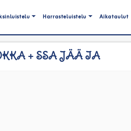
ksinluistelu
Harrasteluistelu
Aikataulut
KA + SSA JÄÄ IA