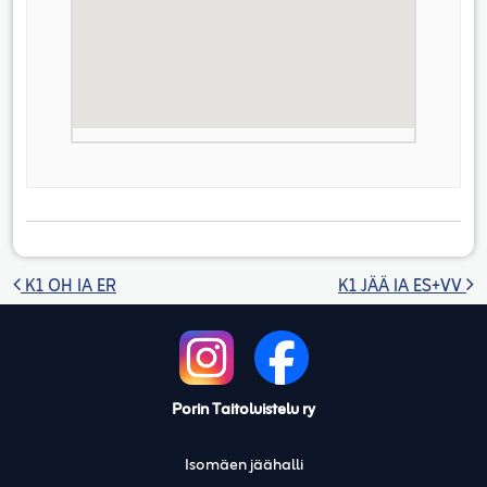
Artikkelien selaus
K1 OH IA ER
K1 JÄÄ IA ES+VV
Porin Taitoluistelu ry
Isomäen jäähalli