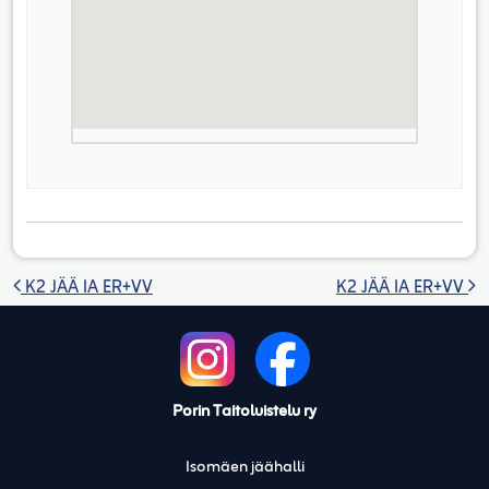
Artikkelien selaus
K2 JÄÄ IA ER+VV
K2 JÄÄ IA ER+VV
Porin Taitoluistelu ry
Isomäen jäähalli