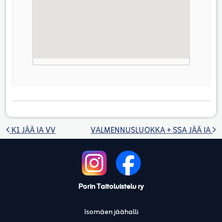
Artikkelien selaus
K1 JÄÄ IA VV
VALMENNUSLUOKKA + SSA JÄÄ IA
Porin Taitoluistelu ry
Isomäen jäähalli