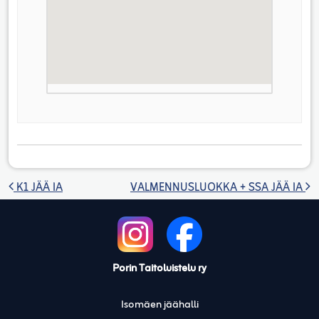
Artikkelien selaus
K1 JÄÄ IA
VALMENNUSLUOKKA + SSA JÄÄ IA
Porin Taitoluistelu ry
Isomäen jäähalli