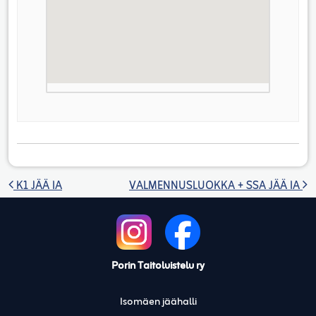
Artikkelien selaus
K1 JÄÄ IA
VALMENNUSLUOKKA + SSA JÄÄ IA
Porin Taitoluistelu ry
Isomäen jäähalli