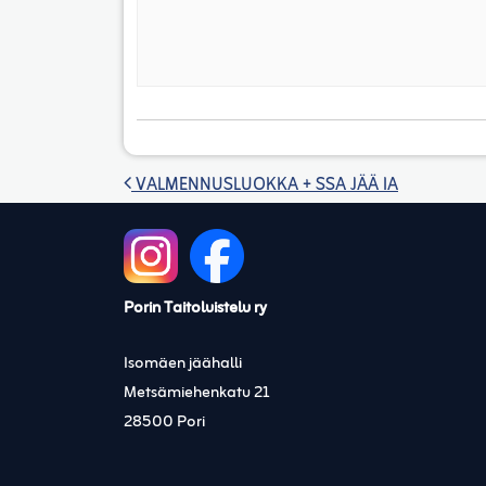
Artikkelien selaus
VALMENNUSLUOKKA + SSA JÄÄ IA
Porin Taitoluistelu ry
Isomäen jäähalli
Metsämiehenkatu 21
28500 Pori