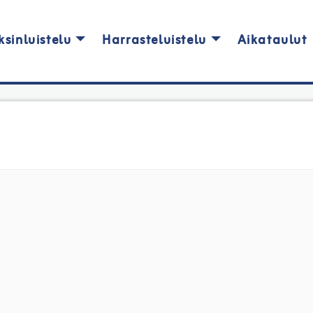
ksinluistelu
Harrasteluistelu
Aikataulut