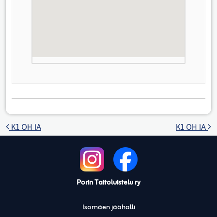
Artikkelien selaus
K1 OH IA
K1 OH IA
Porin Taitoluistelu ry
Isomäen jäähalli