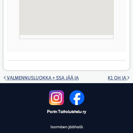
Artikkelien selaus
VALMENNUSLUOKKA + SSA JÄÄ IA
K1 OH IA
Porin Taitoluistelu ry
Isomäen jäähalli