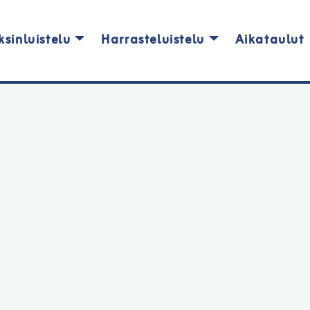
ksinluistelu
Harrasteluistelu
Aikataulut