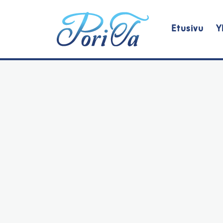
Etusivu
Y
Päävalikko